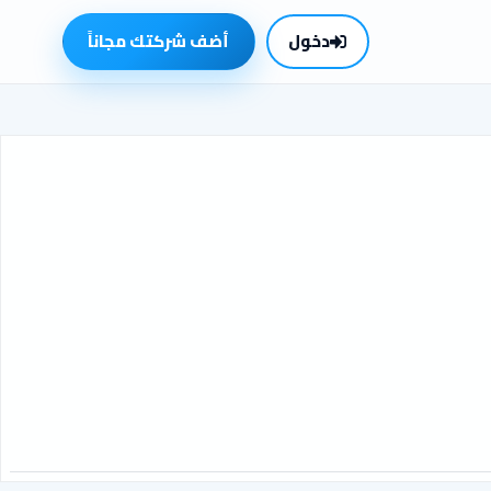
دخول
أضف شركتك مجاناً