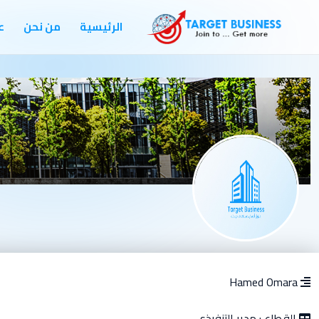
الرئيسية
من نحن
ع
Hamed Omara
القطاع :
مدير التنفيذى