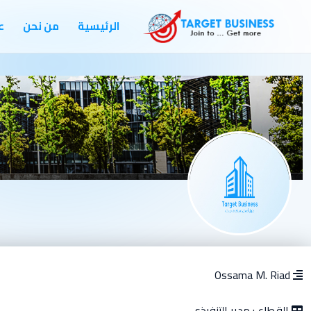
الرئيسية
من نحن
ع
Ossama M. Riad
القطاع :
مدير التنفيذى